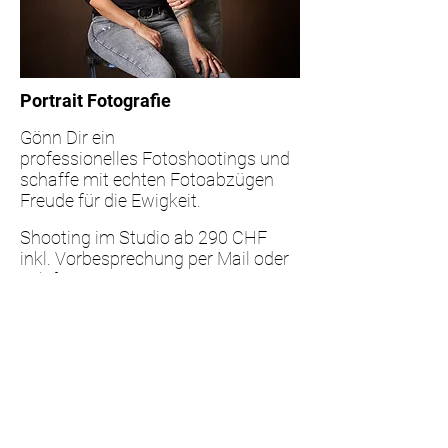
Portrait Fotografie
Gönn Dir ein
professionelles
Fotoshootings und
schaffe mit echten Fotoabzügen
Freude für die Ewigkeit.
Shooting im Studio ab 290 CHF
inkl. Vorbesprechung per Mail oder
Telefon
Fotoshooting ca. 1/2 Stunde
inkl. Bildauswahl und Retusche von
3 Bildern, digital als Download und
als Fotoabzug 20x30cm.
Volle Nutzungsrechte für
nichtkommerzielle Zwecke.