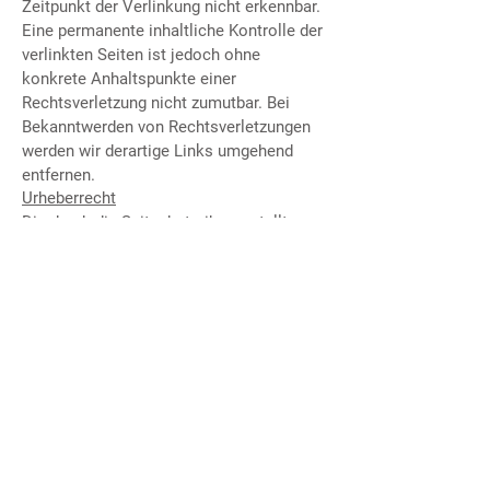
Zeitpunkt der Verlinkung nicht erkennbar.
Eine permanente inhaltliche Kontrolle der
verlinkten Seiten ist jedoch ohne
konkrete Anhaltspunkte einer
Rechtsverletzung nicht zumutbar. Bei
Bekanntwerden von Rechtsverletzungen
werden wir derartige Links umgehend
entfernen.
Urheberrecht
Die durch die Seitenbetreiber erstellten
Inhalte und Werke auf diesen Seiten
unterliegen dem deutschen Urheberrecht.
Die Vervielfältigung, Bearbeitung,
Verbreitung und jede Art der Verwertung
außerhalb der Grenzen des
Urheberrechtes bedürfen der schriftlichen
Zustimmung des jeweiligen Autors bzw.
Erstellers. Downloads und Kopien dieser
Seite sind nur für den privaten, nicht
kommerziellen Gebrauch gestattet.
Soweit die Inhalte auf dieser Seite nicht